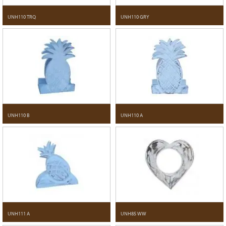
UNH110 TRQ
UNH110 GRY
UNH110 B
UNH110 A
UNH111 A
UNH85 WW