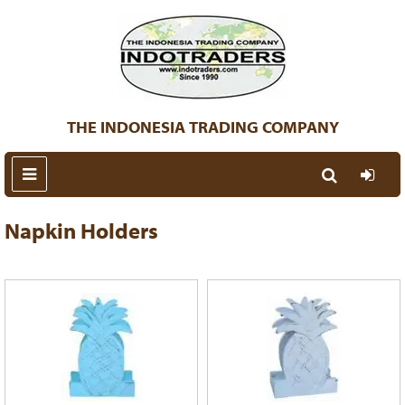
THE INDONESIA TRADING COMPANY
Napkin Holders