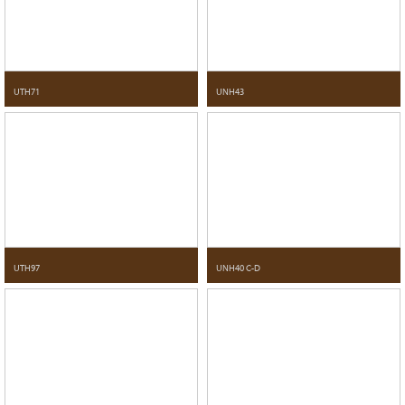
UTH71
UNH43
UTH97
UNH40 C-D