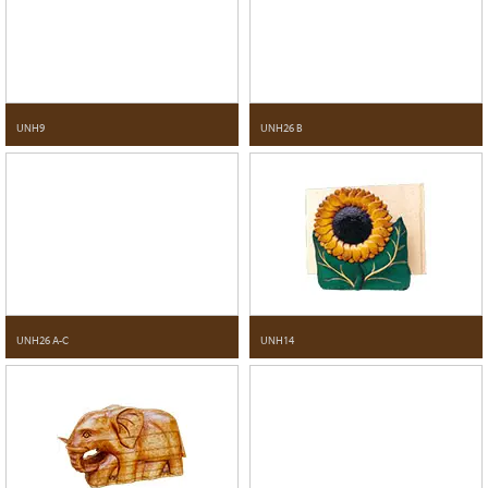
UNH9
UNH26 B
UNH26 A-C
UNH14