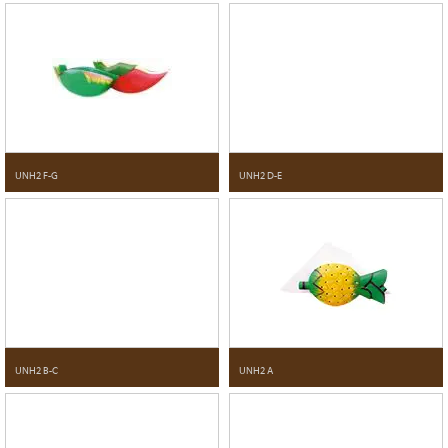
UNH2 F-G
UNH2 D-E
UNH2 B-C
UNH2 A