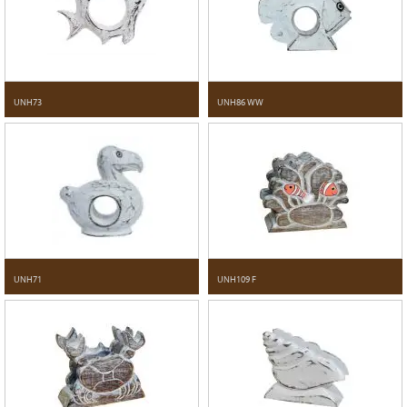
UNH73
UNH86 WW
UNH71
UNH109 F