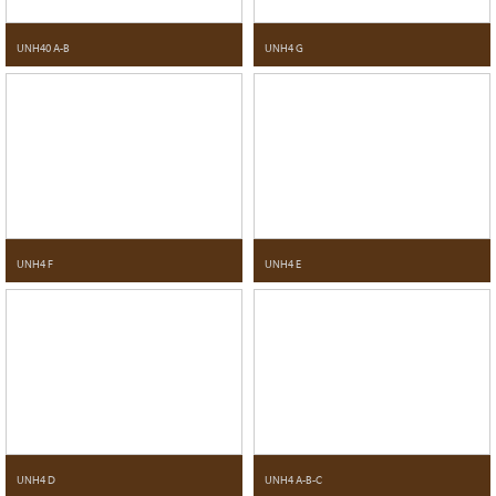
UNH40 A-B
UNH4 G
UNH4 F
UNH4 E
UNH4 D
UNH4 A-B-C