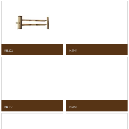
INS202
INS144
INS147
INS167