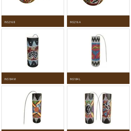
INS216 B
INS216 A
INS184 M
INS184 L