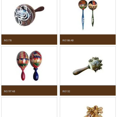
INS178
INS186 AB
INS197 AB
INS132