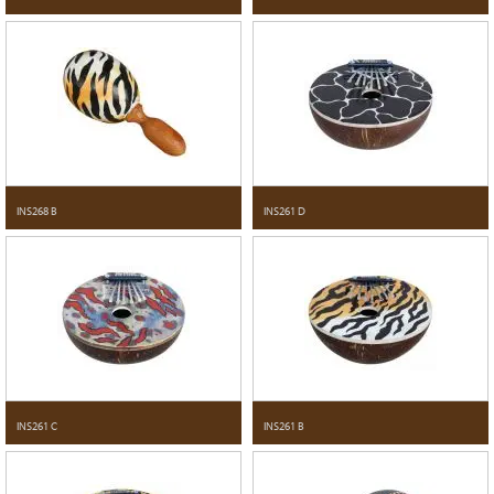
INS268 B
INS261 D
INS261 C
INS261 B