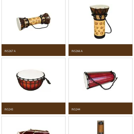
INS267 A
INS266 A
INS245
INS244