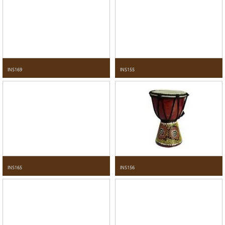
INS169
INS155
INS165
INS156